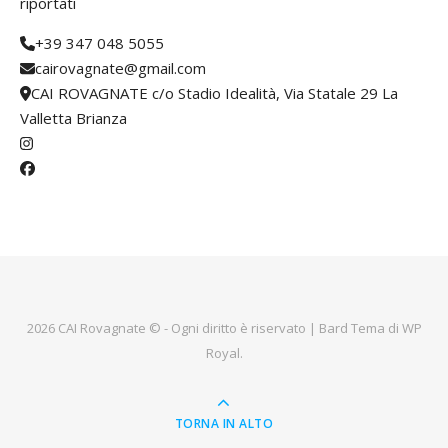
riportati
+39 347 048 5055
cairovagnate@gmail.com
CAI ROVAGNATE c/o Stadio Idealità, Via Statale 29 La
Valletta Brianza
2026 CAI Rovagnate © - Ogni diritto è riservato |
Bard Tema di
WP
Royal
.
TORNA IN ALTO