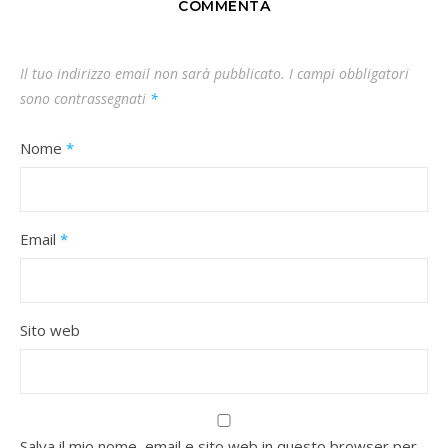
COMMENTA
Il tuo indirizzo email non sarà pubblicato.
I campi obbligatori
sono contrassegnati
*
Nome
*
Email
*
Sito web
Salva il mio nome, email e sito web in questo browser per