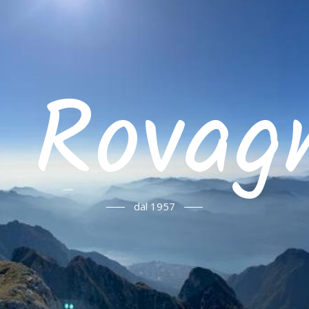
 Rovag
dal 1957