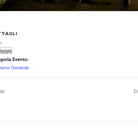
TTAGLI
:
Maggio
goria Evento:
nismo Giovanile
io
C