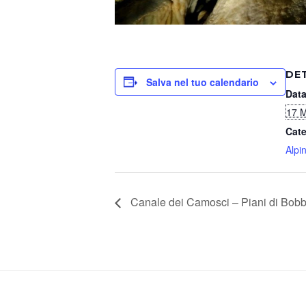
DE
Salva nel tuo calendario
Data
17 
Cate
Alpi
Canale dei Camosci – Piani di Bobb